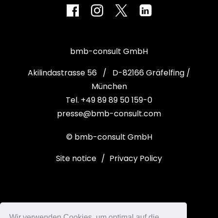
bmb-consult GmbH
Akilindastrasse 56 / D-82166 Gräfelfing /
München
Tel. +49 89 89 50 159-0
presse@bmb-consult.com
© bmb-consult GmbH
Site notice
/
Privacy Policy
Wir verwenden Cookies, um optimal auf die