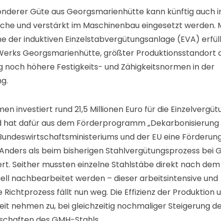
onderer Güte aus Georgsmarienhütte kann künftig auch i
che und verstärkt im Maschinenbau eingesetzt werden. 
 der induktiven Einzelstabvergütungsanlage (EVA) erfüll
Werks Georgsmarienhütte, größter Produktionsstandort
g noch höhere Festigkeits- und Zähigkeitsnormen in der
ng.
n investiert rund 21,5 Millionen Euro für die Einzelvergüt
d hat dafür aus dem Förderprogramm „Dekarbonisierung 
 Bundeswirtschaftsministeriums und der EU eine Förderun
 Anders als beim bisherigen Stahlvergütungsprozess bei 
ert. Seither mussten einzelne Stahlstäbe direkt nach d
ell nachbearbeitet werden – dieser arbeitsintensive und
 Richtprozess fällt nun weg. Die Effizienz der Produktion 
eit nehmen zu, bei gleichzeitig nochmaliger Steigerung d
nschaften des GMH-Stahls.