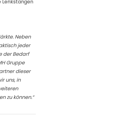
ie Lenkstangen
Märkte. Neben
aktisch jeder
e der Bedarf
GMH Gruppe
artner dieser
r uns, in
weiteren
en zu können.“