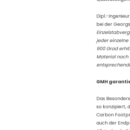
Dipl.-Ingenie
bei der Georgs
Einzelstabverg
j
eder einzelne
900 Grad erhi
Material noch
entsprechende
GMH garantie
Das Besondere 
so konzipiert, 
Carbon Footpr
auch der Endpr