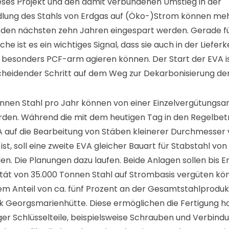
ieses Projekt und den damit verbundenen Umstieg in der
ng des Stahls von Erdgas auf (Öko-)Strom können mehr
 den nächsten zehn Jahren eingespart werden. Gerade fü
e ist es ein wichtiges Signal, dass sie auch in der Liefer
 besonders PCF-arm agieren können. Der Start der EVA i
scheidender Schritt auf dem Weg zur Dekarbonisierung d
onnen Stahl pro Jahr können von einer Einzelvergütungs
rden. Während die mit dem heutigen Tag in den Regelbet
 auf die Bearbeitung von Stäben kleinerer Durchmesser 
st, soll eine zweite EVA gleicher Bauart für Stabstahl vo
rden. Die Planungen dazu laufen. Beide Anlagen sollen bis 
ät von 35.000 Tonnen Stahl auf Strombasis vergüten kö
em Anteil von ca. fünf Prozent an der Gesamtstahlproduk
k Georgsmarienhütte. Diese ermöglichen die Fertigung h
ger Schlüsselteile, beispielsweise Schrauben und Verbin