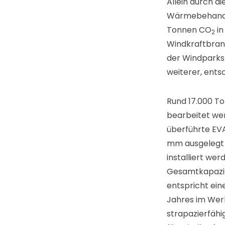
Allein durch d
Wärmebehandlu
Tonnen CO
in
2
Windkraftbranch
der Windparks
weiterer, ent
Rund 17.000 T
bearbeitet we
überführte EVA
mm ausgelegt i
installiert we
Gesamtkapazit
entspricht ein
Jahres im Wer
strapazierfähi