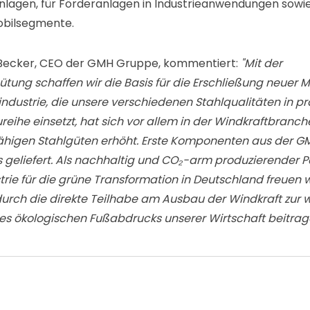
anlagen, für Förderanlagen in Industrieanwendungen sow
obilsegmente.
 Becker, CEO der GMH Gruppe, kommentiert:
"Mit der
ütung schaffen wir die Basis für die Erschließung neuer 
ndustrie, die unsere verschiedenen Stahlqualitäten in pr
eihe einsetzt, hat sich vor allem in der Windkraftbranch
fähigen Stahlgüten erhöht. Erste Komponenten aus der 
 geliefert. Als nachhaltig und CO₂-arm produzierender P
trie für die grüne Transformation in Deutschland freuen wi
urch die direkte Teilhabe am Ausbau der Windkraft zur 
es ökologischen Fußabdrucks unserer Wirtschaft beitrag