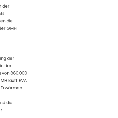
n der
Mit
en die
 der GMH
ung der
in der
g von 880.000
GMH läuft EVA
em Erwärmen
und die
er