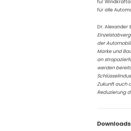
für Windkraft
für alle Autom
Dr. Alexander
Einzelstabverg
der Automobili
Marke und Baur
an strapazier
werden bereits
Schlüsselindus
Zukunft auch d
Reduzierung d
Downloads