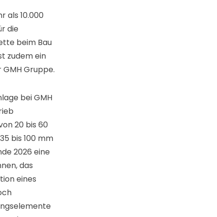
 als 10.000
r die
kette beim Bau
st zudem ein
er GMH Gruppe.
anlage bei GMH
rieb
von 20 bis 60
n 35 bis 100 mm
Ende 2026 eine
nnen, das
tion eines
och
dungselemente