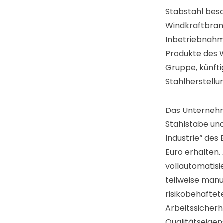
Stabstahl bes
Windkraftbran
Inbetriebnahme
Produkte des 
Gruppe, künfti
Stahlherstellu
Das Unternehme
Stahlstäbe un
Industrie“ des
Euro erhalten.
vollautomatisi
teilweise manu
risikobehaftete
Arbeitssicherh
Qualitätseige