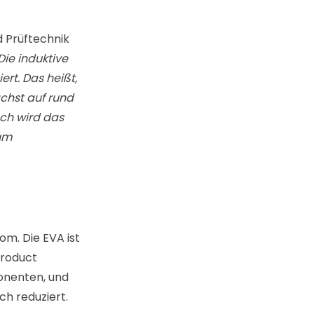
 Prüftechnik
Die induktive
iert.
Das heißt,
ächst auf rund
ch wird das
 um
om. Die EVA ist
Product
onenten, und
ch reduziert.